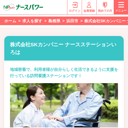
メニュー
ログイン
会員登録
初めての方
ホーム
求人を探す
島根県
浜田市
株式会社SKカンパニー
株式会社SKカンパニー ナースステーションい
ろは
地域密着で、利用者様が自分らしく生活できるように支援を
行っている訪問看護ステーションです！