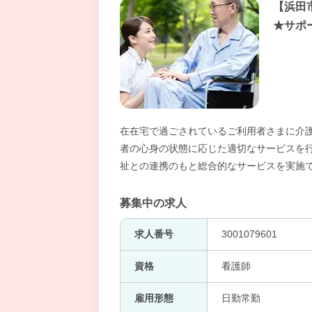
【浜田
★サポ
在在宅で過ごされているご利用者さまに介
者の心身の状態に応じた適切なサービスを
祉との連携のもと総合的なサービスを実施
募集中の求人
求人番号
3001079601
資格
看護師
雇用形態
日勤常勤