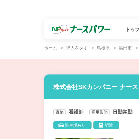
トッ
ホーム
求人を探す
島根県
浜田市
株式会社SKカンパニー ナー
看護師
日勤常勤
資格
雇用形態
駐車場あり
駅近