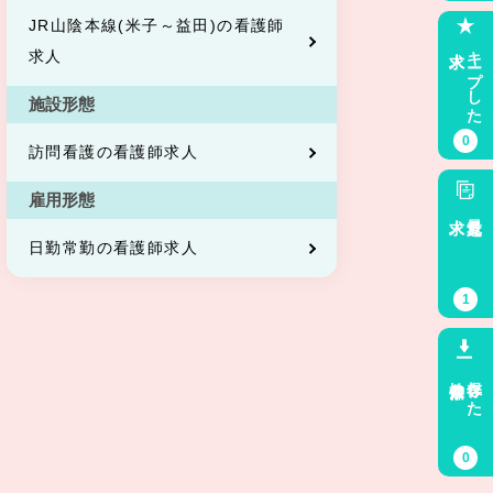
JR山陰本線(米子～益田)の看護師
求人
キープした
求人
施設形態
0
訪問看護の看護師求人
雇用形態
求人
最近見た
日勤常勤の看護師求人
1
検索条件
保存した
0