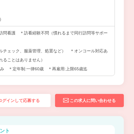
上）
訪問看護 ＊訪看経験不問（慣れるまで同行訪問等サポー
ルチェック、服薬管理、処置など） ＊オンコール対応あ
れることはありません）
み ＊定年制:一律60歳 ＊再雇用:上限65歳迄
ログインして応募する
この求人に問い合わせる
ント