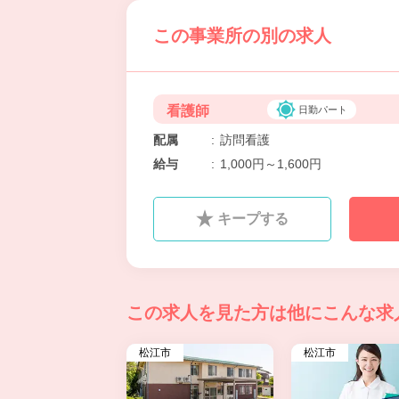
この事業所の別の求人
看護師
日勤パート
配属
:
訪問看護
給与
:
1,000円～1,600円
キープする
この求人を見た方は
他にこんな求
松江市
松江市