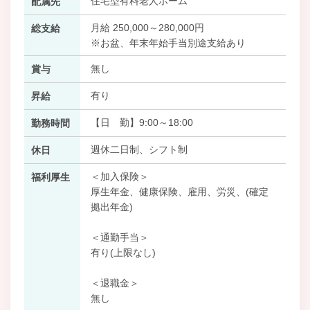
住宅型有料老人ホーム
配属先
月給 250,000～280,000円
総支給
※お盆、年末年始手当別途支給あり
無し
賞与
有り
昇給
【日 勤】9:00～18:00
勤務時間
週休二日制、シフト制
休日
＜加入保険＞
福利厚生
厚生年金、健康保険、雇用、労災、(確定
拠出年金)
＜通勤手当＞
有り(上限なし)
＜退職金＞
無し