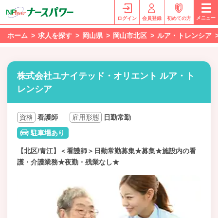
メニュー
ログイン
会員登録
初めての方
ホーム
求人を探す
岡山県
岡山市北区
ルア・トレンシア
株式会社ユナイテッド・オリエント ルア・ト
レンシア
資格
看護師
雇用形態
日勤常勤
駐車場あり
【北区/青江】＜看護師＞日勤常勤募集★募集★施設内の看
護・介護業務★夜勤・残業なし★