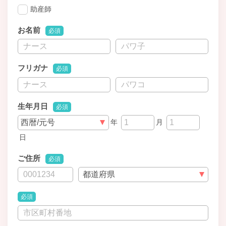
助産師
お名前
必須
フリガナ
必須
生年月日
必須
年
月
日
ご住所
必須
必須