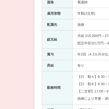
資格
看護師
雇用形態
常勤(2交替)
配属先
病棟
月給 215,000円～27
総支給
想定年収321万円～4
賞与
年2回（4.3カ月分位
昇給
有り
【日 勤Ａ】8:30～1
【日 勤Ｂ】8:30～1
勤務時間
【二交替】17:00～9:
病棟により早番・遅