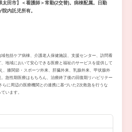
県太田市】＜看護師＞常勤(2交替)。病棟配属。日勤
が院内託児所有。
地域包括ケア病棟、介護老人保健施設、支援センター、訪問看
ど、地域において安心できる医療と福祉のサービスを提供して
加え、膝関節・スポーツ外来、肝臓外来、乳腺外来、甲状腺外
設。急性期医療はもちろん、治療終了後の回復期リハビリテー
ます。さらに周辺の医療機関との連携に基づいた2次救急を行うな
っています。