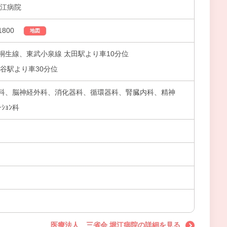
堀江病院
800
地図
桐生線、東武小泉線 太田駅より車10分位
谷駅より車30分位
科、脳神経外科、消化器科、循環器科、腎臓内科、精神
ｼｮﾝ科
医療法人 三省会 堀江病院の詳細を見る