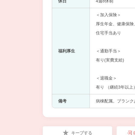
休日
4週8休制
＜加入保険＞
厚生年金、健康保険
住宅手当あり
福利厚生
＜通勤手当＞
有り(実費支給)
＜退職金＞
有り （継続3年以上
備考
病棟配属。ブランク
キープする