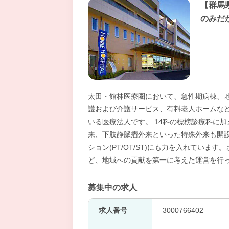
【群馬
のみだ
太田・館林医療圏において、急性期病棟、
護および介護サービス、有料老人ホームな
いる医療法人です。 14科の標榜診療科に
来、下肢静脈瘤外来といった特殊外来も開
ション(PT/OT/ST)にも力を入れてい
ど、地域への貢献を第一に考えた運営を行
募集中の求人
求人番号
3000766402