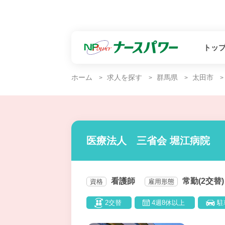
トッ
ホーム
求人を探す
群馬県
太田市
医療法人 三省会 堀江病院
看護師
常勤(2交替)
資格
雇用形態
2交替
4週8休以上
駐