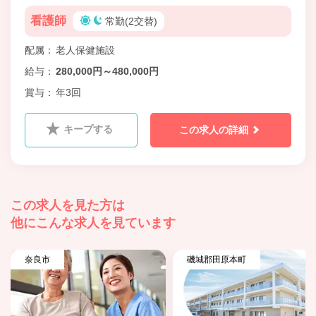
看護師
常勤(2交替)
配属
老人保健施設
給与
280,000円～480,000円
賞与
年3回
キープする
この求人の詳細
この求人を見た方は
他にこんな求人を見ています
奈良市
磯城郡田原本町