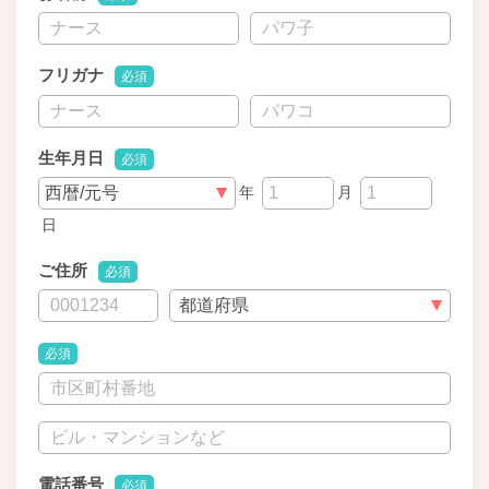
フリガナ
必須
生年月日
必須
年
月
日
ご住所
必須
必須
電話番号
必須