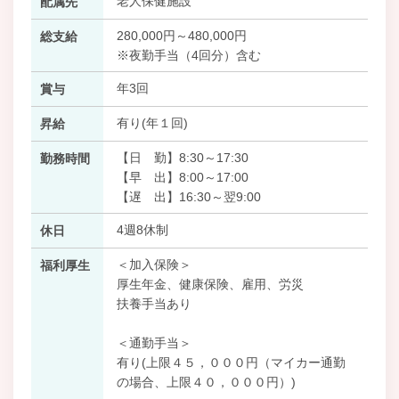
老人保健施設
配属先
280,000円～480,000円
総支給
※夜勤手当（4回分）含む
年3回
賞与
有り(年１回)
昇給
【日 勤】8:30～17:30
勤務時間
【早 出】8:00～17:00
【遅 出】16:30～翌9:00
4週8休制
休日
＜加入保険＞
福利厚生
厚生年金、健康保険、雇用、労災
扶養手当あり
＜通勤手当＞
有り(上限４５，０００円（マイカー通勤
の場合、上限４０，０００円）)