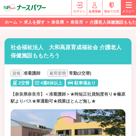
メニュー
ログイン
会員登録
初めての方
ホーム
求人を探す
奈良県
奈良市
介護老人保健施設もも
社会福祉法人 大和高原育成福祉会 介護老人
保健施設ももたろう
資格
准看護師
雇用形態
常勤(2交替)
2交替
4週8休以上
駐車場あり
【奈良県奈良市】＜准看護師＞★時短正社員制度有り★榛原
駅よりバス★車通勤可★残業ほとんど無し★