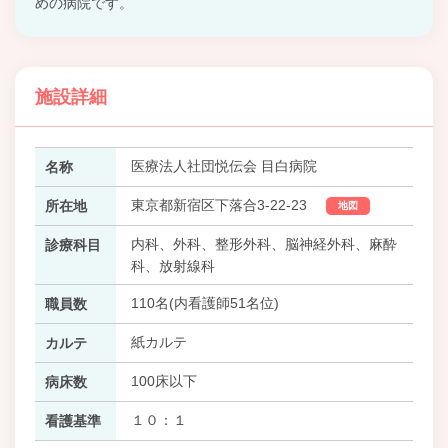
めの病院です。
施設詳細
医療法人社団悦伝会 目白病院
名称
東京都新宿区下落合3-22-23
所在地
地図
内科、外科、整形外科、脳神経外科、麻酔
診療科目
科、放射線科
110名(内看護師51名位)
職員数
紙カルテ
カルテ
100床以下
病床数
１０：１
看護基準