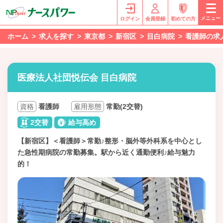
メニュー
ログイン
会員登録
初めての方
ホーム
求人を探す
東京都
新宿区
目白病院
看護師の求
医療法人社団悦伝会 目白病院
資格
看護師
雇用形態
常勤(2交替)
2交替
給与高め
【新宿区】＜看護師＞常勤♪整形・脳外等外科系を中心とし
た急性期病院の常勤募集。駅から近く通勤便利♪給与魅力
的！