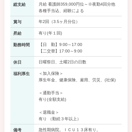
月給 看護師359,000円位～※夜勤4回分他
総支給
各種手当込、経験による
年2回（3.5ヶ月分位）
賞与
有り(年１回)
昇給
【日 勤】9:00～17:00
勤務時間
【二交替】17:00～9:00
日曜祭日、土曜2日の日数
休日
＜加入保険＞
福利厚生
厚生年金、健康保険、雇用、労災、(社保)
＜通勤手当＞
有り(全額支給)
＜退職金＞
有り （勤続３年以上）
急性期病院。ＩＣＵ１３床有り。
備考