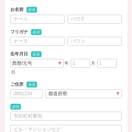
お名前
必須
フリガナ
必須
生年月日
必須
年
月
日
ご住所
必須
必須