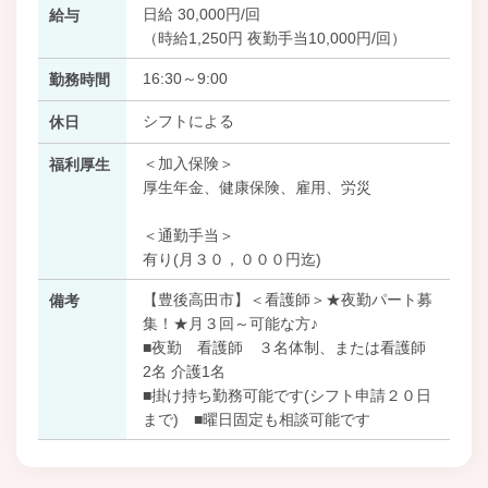
日給 30,000円/回
給与
（時給1,250円 夜勤手当10,000円/回）
16:30～9:00
勤務時間
シフトによる
休日
＜加入保険＞
福利厚生
厚生年金、健康保険、雇用、労災
＜通勤手当＞
有り(月３０，０００円迄)
【豊後高田市】＜看護師＞★夜勤パート募
備考
集！★月３回～可能な方♪
■夜勤 看護師 ３名体制、または看護師
2名 介護1名
■掛け持ち勤務可能です(シフト申請２０日
まで) ■曜日固定も相談可能です