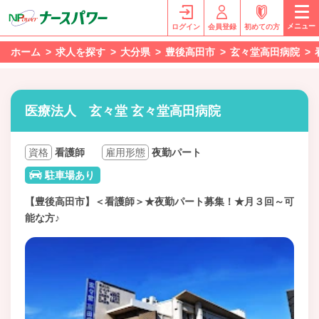
メニュー
ログイン
会員登録
初めての方
ホーム
求人を探す
大分県
豊後高田市
玄々堂高田病院
医療法人 玄々堂 玄々堂高田病院
資格
看護師
雇用形態
夜勤パート
駐車場あり
【豊後高田市】＜看護師＞★夜勤パート募集！★月３回～可
能な方♪