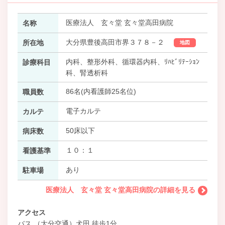
医療法人 玄々堂 玄々堂高田病院
名称
大分県豊後高田市界３７８－２
所在地
地図
内科、整形外科、循環器内科、ﾘﾊﾋﾞﾘﾃｰｼｮﾝ
診療科目
科、腎透析科
86名(内看護師25名位)
職員数
電子カルテ
カルテ
50床以下
病床数
１０：１
看護基準
あり
駐車場
医療法人 玄々堂 玄々堂高田病院の詳細を見る
アクセス
バス （大分交通）犬田 徒歩1分