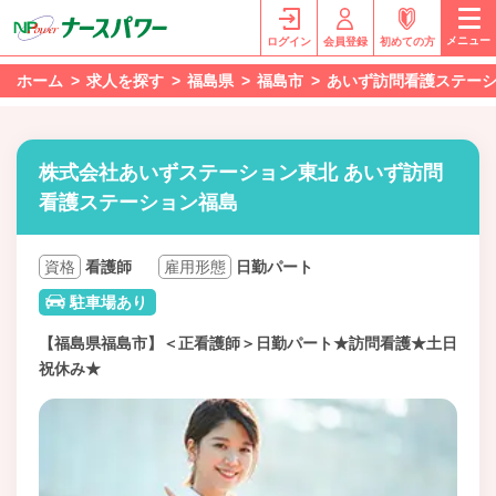
メニュー
ログイン
会員登録
初めての方
ホーム
求人を探す
福島県
福島市
あいず訪問看護ステー
株式会社あいずステーション東北 あいず訪問
看護ステーション福島
資格
看護師
雇用形態
日勤パート
駐車場あり
【福島県福島市】＜正看護師＞日勤パート★訪問看護★土日
祝休み★