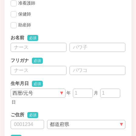
准看護師
保健師
助産師
お名前
必須
フリガナ
必須
生年月日
必須
年
月
日
ご住所
必須