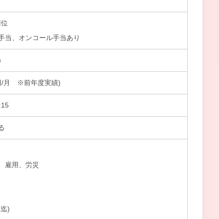
円位
手当、オンコール手当あり
）
00円/月 ※前年度実績)
15
る
、雇用、労災
迄)