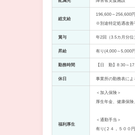
配属先
障害者支援施設
196,600～256,600
総支給
※別途特定処遇改善
賞与
年2回（3.5カ月分位
昇給
有り(4,000～5,0
勤務時間
【日 勤】8:30～17:
休日
事業所の勤務表によ
＜加入保険＞
厚生年金、健康保険
＜通勤手当＞
福利厚生
有り(２４，５００円