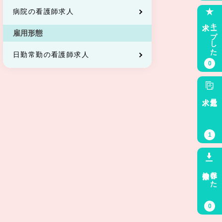
病院の看護師求人
求人
キープした
雇用形態
日勤常勤の看護師求人
0
求人
最近見た
1
検索条件
保存した
0