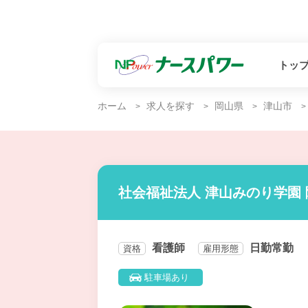
トッ
ホーム
求人を探す
岡山県
津山市
社会福祉法人 津山みのり学園
看護師
日勤常勤
資格
雇用形態
駐車場あり