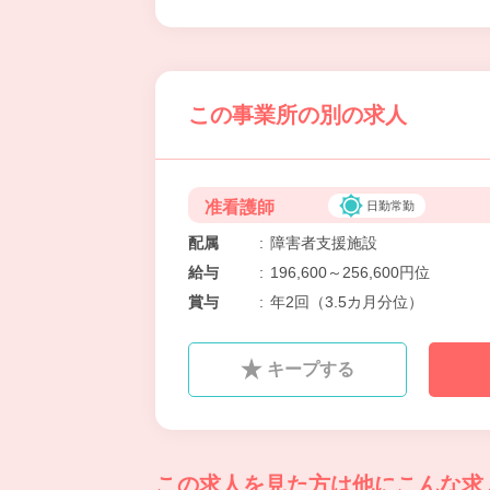
この事業所の別の求人
准看護師
日勤常勤
配属
:
障害者支援施設
給与
:
196,600～256,600円位
賞与
:
年2回（3.5カ月分位）
キープする
この求人を見た方は
他にこんな求