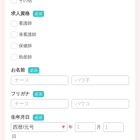
その他
求人資格
必須
看護師
准看護師
保健師
助産師
お名前
必須
フリガナ
必須
生年月日
必須
年
月
日