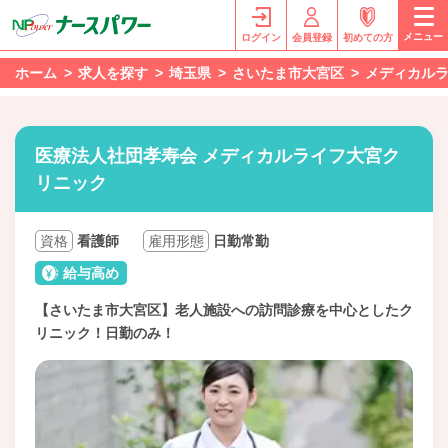
メニュー
ログイン
会員登録
初めての方
ホーム
求人を探す
埼玉県
さいたま市大宮区
メディカル
医療法人社団孝寿会 メディカルライフ大宮ク
リニック
資格
看護師
雇用形態
日勤常勤
給与高め
【さいたま市大宮区】老人施設への訪問診療を中心としたク
リニック！日勤のみ！