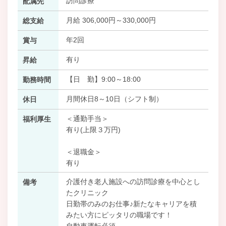
訪問診療
配属先
月給 306,000円～330,000円
総支給
年2回
賞与
有り
昇給
【日 勤】9:00～18:00
勤務時間
月間休日8～10日（シフト制）
休日
＜通勤手当＞
福利厚生
有り(上限３万円)
＜退職金＞
有り
介護付き老人施設への訪問診療を中心とし
備考
たクリニック
日勤帯のみのお仕事♪新たなキャリアを積
みたい方にピッタリの職場です！
自動車運転必須