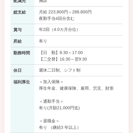
施設
配属先
月給 223,800円～288,800円
総支給
夜勤手当4回分含む
年2回（4.0カ月分位）
賞与
有り
昇給
【日 勤】8:30～17:00
勤務時間
【二交替】16:30～翌9:30
週休二日制、シフト制
休日
＜加入保険＞
福利厚生
厚生年金、健康保険、雇用、労災、財形
＜通勤手当＞
有り(月額21,000円迄)
＜退職金＞
有り （継続3 年以上）