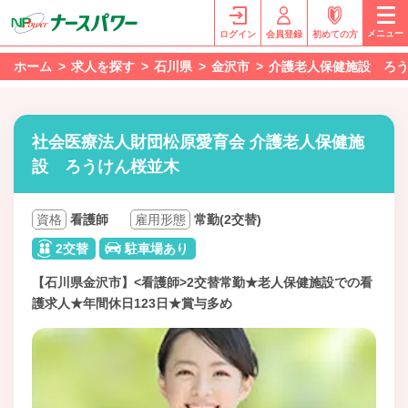
メニュー
ログイン
会員登録
初めての方
ホーム
求人を探す
石川県
金沢市
介護老人保健施設 ろ
社会医療法人財団松原愛育会 介護老人保健施
設 ろうけん桜並木
資格
看護師
雇用形態
常勤(2交替)
2交替
駐車場あり
【石川県金沢市】<看護師>2交替常勤★老人保健施設での看
護求人★年間休日123日★賞与多め