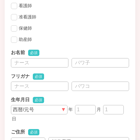
看護師
准看護師
保健師
助産師
お名前
必須
フリガナ
必須
生年月日
必須
年
月
日
ご住所
必須