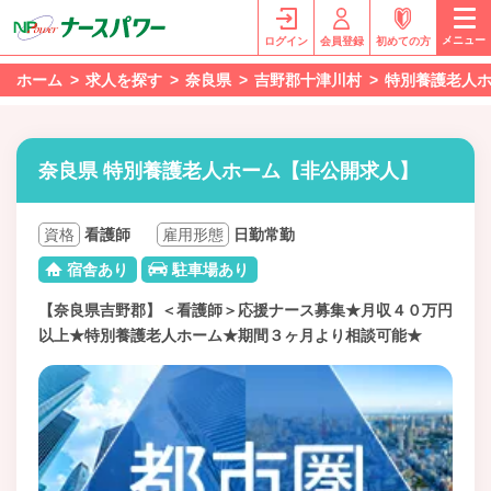
メニュー
ログイン
会員登録
初めての方
ホーム
求人を探す
奈良県
吉野郡十津川村
特別養護老人
奈良県 特別養護老人ホーム【非公開求人】
資格
看護師
雇用形態
日勤常勤
宿舎あり
駐車場あり
【奈良県吉野郡】＜看護師＞応援ナース募集★月収４０万円
以上★特別養護老人ホーム★期間３ヶ月より相談可能★