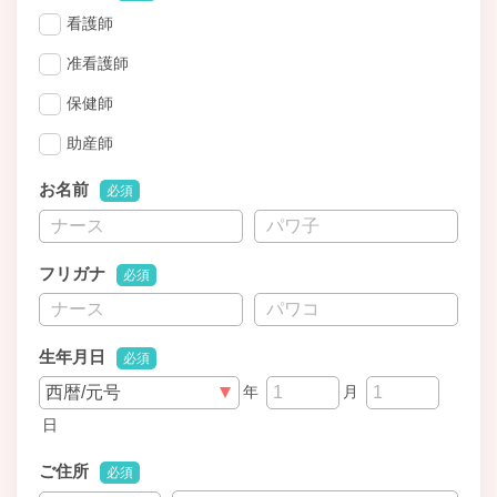
看護師
准看護師
保健師
助産師
お名前
必須
フリガナ
必須
生年月日
必須
年
月
日
ご住所
必須