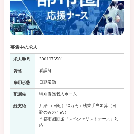
募集中の求人
3001976501
求人番号
看護師
資格
日勤常勤
雇用形態
特別養護老人ホーム
配属先
月給 （日勤）40万円＋残業手当加算（日
総支給
勤のみのため）
＊都市圏応援『スペシャリストナース』対
応