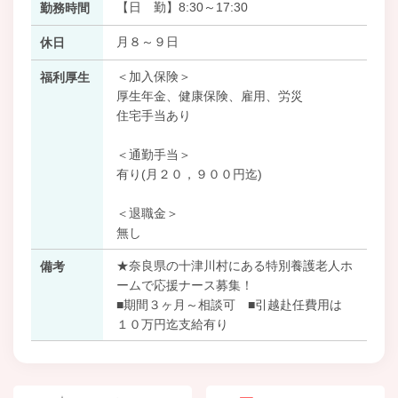
【日 勤】8:30～17:30
勤務時間
月８～９日
休日
＜加入保険＞
福利厚生
厚生年金、健康保険、雇用、労災
住宅手当あり
＜通勤手当＞
有り(月２０，９００円迄)
＜退職金＞
無し
★奈良県の十津川村にある特別養護老人ホ
備考
ームで応援ナース募集！
■期間３ヶ月～相談可 ■引越赴任費用は
１０万円迄支給有り