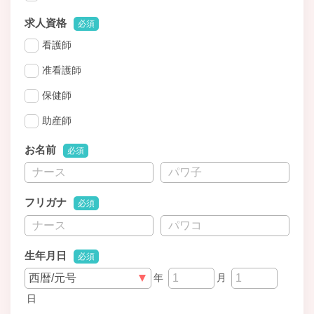
求人資格
必須
看護師
准看護師
保健師
助産師
お名前
必須
フリガナ
必須
生年月日
必須
年
月
日