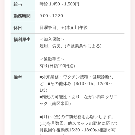
時給 1,450～1,500円
給与
9:00～12:30
勤務時間
日曜祭日、＋(木)(土)午後
休日
＜加入保険＞
福利厚生
雇用、労災、(※就業条件による)
＜通勤手当＞
有り(日額190円迄)
■外来業務・ワクチン接種・健康診断な
備考
ど ■その他休み（8/13～15、12/29～
1/3）
■転勤の可能性：あり ながい内科クリニ
ック（南区泉田）
■(月)～(金)の午前勤務をお願いします。
(土)を月数回、他スタッフの勤務に応じて
月数回午後勤務15:30～18:00の相談が可