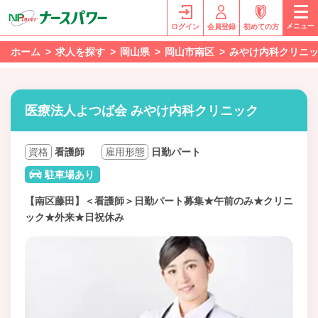
メニュー
ログイン
会員登録
初めての方
ホーム
求人を探す
岡山県
岡山市南区
みやけ内科クリニ
医療法人よつば会 みやけ内科クリニック
資格
看護師
雇用形態
日勤パート
駐車場あり
【南区藤田】＜看護師＞日勤パート募集★午前のみ★クリニ
ック★外来★日祝休み