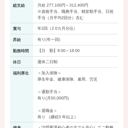
月給 277,100円～312,400円
総支給
※資格手当、職務手当、精皆勤手当、日祝
手当（月平均2回分）含む
年2回（2.0カ月分位）
賞与
有り(年一回)
昇給
【日 勤】9:00～18:00
勤務時間
週休二日制
休日
＜加入保険＞
福利厚生
厚生年金、健康保険、雇用、労災
＜通勤手当＞
有り(月50,000円)
＜退職金＞
有り （継続3 年以上）
・訪問看護初心者の方でも安心してご勤務
備考