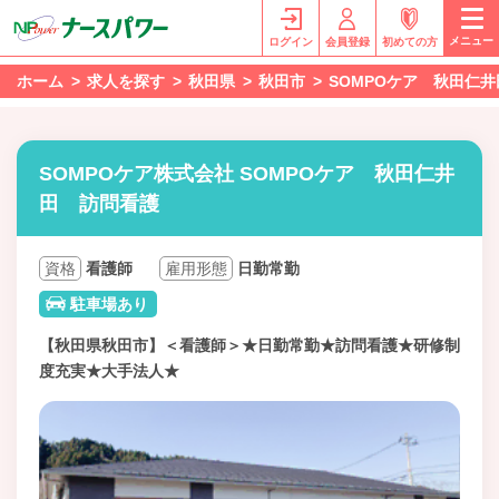
メニュー
ログイン
会員登録
初めての方
ホーム
求人を探す
秋田県
秋田市
SOMPOケア 秋田仁
SOMPOケア株式会社 SOMPOケア 秋田仁井
田 訪問看護
資格
看護師
雇用形態
日勤常勤
駐車場あり
【秋田県秋田市】＜看護師＞★日勤常勤★訪問看護★研修制
度充実★大手法人★