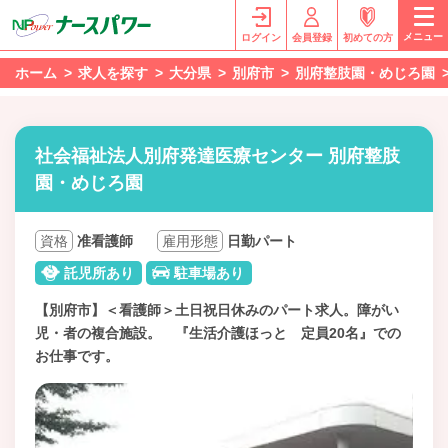
メニュー
ログイン
会員登録
初めての方
ホーム
求人を探す
大分県
別府市
別府整肢園・めじろ園
社会福祉法人別府発達医療センター 別府整肢
園・めじろ園
資格
准看護師
雇用形態
日勤パート
託児所あり
駐車場あり
【別府市】＜看護師＞土日祝日休みのパート求人。障がい
児・者の複合施設。 『生活介護ほっと 定員20名』での
お仕事です。