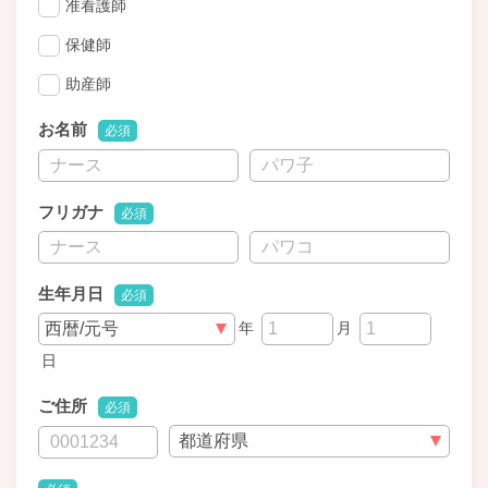
准看護師
保健師
助産師
お名前
必須
フリガナ
必須
生年月日
必須
年
月
日
ご住所
必須