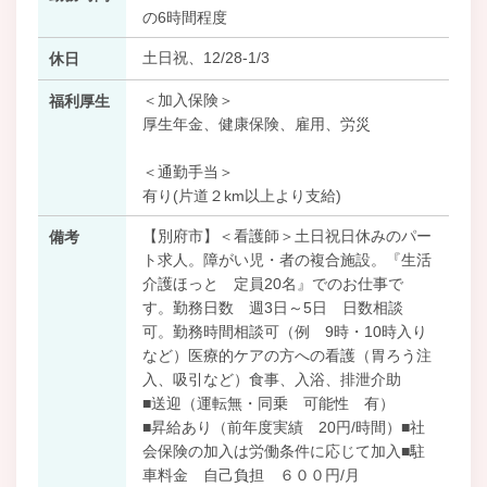
の6時間程度
土日祝、12/28-1/3
休日
＜加入保険＞
福利厚生
厚生年金、健康保険、雇用、労災
＜通勤手当＞
有り(片道２km以上より支給)
【別府市】＜看護師＞土日祝日休みのパー
備考
ト求人。障がい児・者の複合施設。『生活
介護ほっと 定員20名』でのお仕事で
す。勤務日数 週3日～5日 日数相談
可。勤務時間相談可（例 9時・10時入り
など）医療的ケアの方への看護（胃ろう注
入、吸引など）食事、入浴、排泄介助
■送迎（運転無・同乗 可能性 有）
■昇給あり（前年度実績 20円/時間）■社
会保険の加入は労働条件に応じて加入■駐
車料金 自己負担 ６００円/月