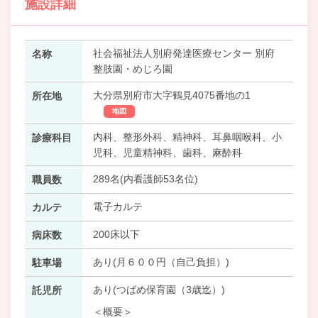
施設詳細
社会福祉法人別府発達医療センター 別府
名称
整肢園・めじろ園
大分県別府市大字鶴見4075番地の1
所在地
地図
内科、整形外科、精神科、耳鼻咽喉科、小
診療科目
児科、児童精神科、歯科、麻酔科
289名(内看護師53名位)
職員数
電子カルテ
カルテ
200床以下
病床数
あり(月６００円（自己負担）)
駐車場
あり(つばめ保育園（3歳迄）)
託児所
＜概要＞