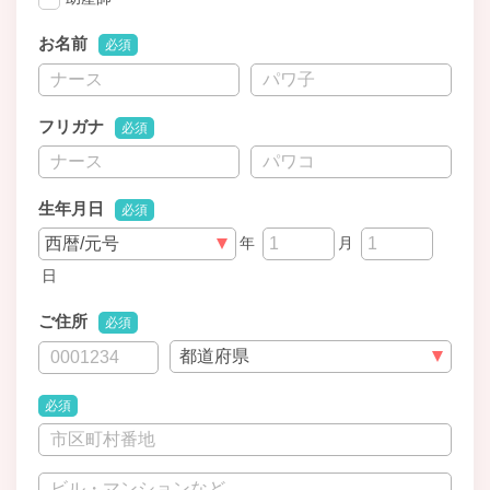
お名前
必須
フリガナ
必須
生年月日
必須
年
月
日
ご住所
必須
必須