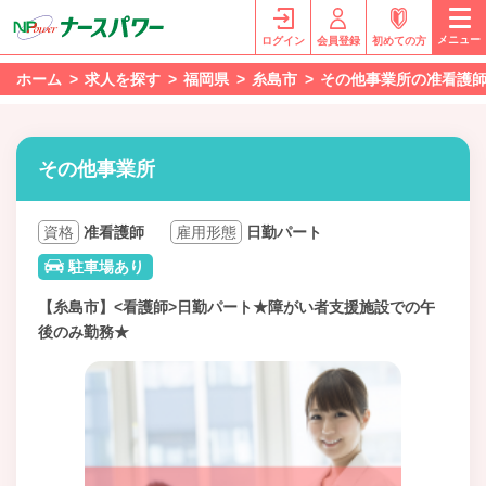
メニュー
ログイン
会員登録
初めての方
ホーム
求人を探す
福岡県
糸島市
その他事業所の准看護
その他事業所
資格
准看護師
雇用形態
日勤パート
駐車場あり
【糸島市】<看護師>日勤パート★障がい者支援施設での午
後のみ勤務★