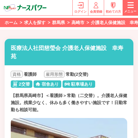
メニュー
ログイン
会員登録
初めての方
ホーム
求人を探す
群馬県
高崎市
介護老人保健施設 幸
医療法人社団慈瑩会 介護老人保健施設 幸寿
苑
資格
看護師
雇用形態
常勤(2交替)
2交替
宿舎あり
駐車場あり
【群馬県高崎市】＜看護師＞常勤（二交替）。介護老人保健
施設。残業少なく、休みも多く働きやすい施設です！日勤常
勤も相談可能。