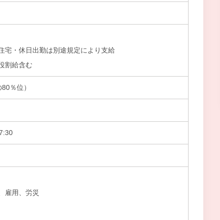
住宅・休日出勤は別途規定により支給
役割給含む
の80％位）
:30
、雇用、労災