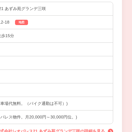
1 あずみ苑グランデ三咲
2-18
地図
徒歩15分
駐車場代無料。（バイク通勤は不可）)
レス物件。月20,000円～30,000円位。)
式会社レオパレス21 あずみ苑グランデ三咲の詳細を見る