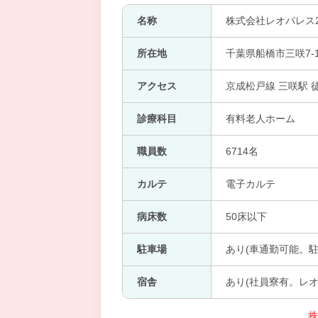
名称
株式会社レオパレス2
所在地
千葉県船橋市三咲7-1
アクセス
京成松戸線 三咲駅 
診療科目
有料老人ホーム
職員数
6714名
カルテ
電子カルテ
病床数
50床以下
駐車場
あり(車通勤可能。
宿舎
あり(社員寮有。レオパ
株