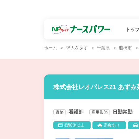
トッ
ホーム
求人を探す
千葉県
船橋市
株式会社レオパレス21 あず
看護師
日勤常勤
資格
雇用形態
4週8休以上
宿舎あり