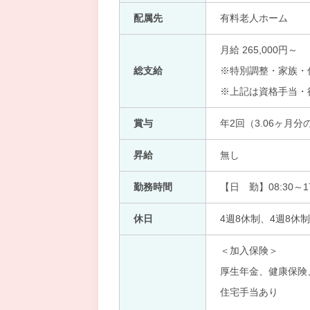
配属先
有料老人ホーム
月給 265,000円～
総支給
※特別調整・家族・
※上記は資格手当・
賞与
年2回（3.06ヶ月分
昇給
無し
勤務時間
【日 勤】08:30～17
休日
4週8休制、4週8休制
＜加入保険＞
厚生年金、健康保険
住宅手当あり