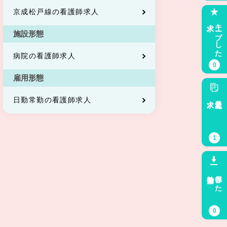
京成松戸線の看護師求人
求人
キープした
施設形態
病院の看護師求人
0
雇用形態
求人
最近見た
日勤常勤の看護師求人
1
検索条件
保存した
0