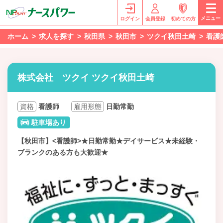
メニュー
ログイン
会員登録
初めての方
ホーム
求人を探す
秋田県
秋田市
ツクイ秋田土崎
看護
株式会社 ツクイ ツクイ秋田土崎
資格
看護師
雇用形態
日勤常勤
駐車場あり
【秋田市】<看護師>★日勤常勤★デイサービス★未経験・
ブランクのある方も大歓迎★