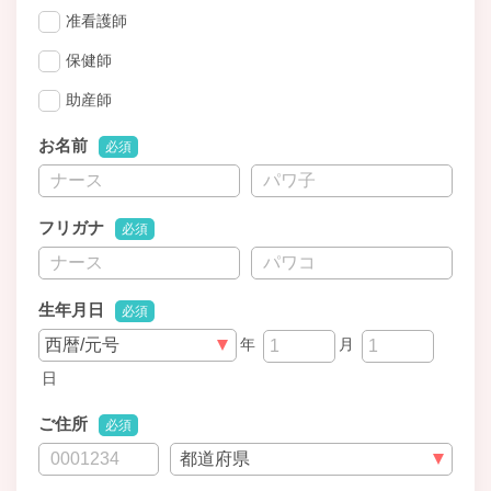
准看護師
保健師
助産師
お名前
必須
フリガナ
必須
生年月日
必須
年
月
日
ご住所
必須