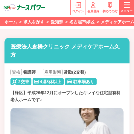
メニュー
ログイン
会員登録
初めての方
ホーム
求人を探す
愛知県
名古屋市緑区
メディケアホー
医療法人倉橋クリニック メディケアホーム久
方
資格
看護師
雇用形態
常勤(2交替)
2交替
4週8休以上
駐車場あり
【緑区】平成29年12月にオープンしたキレイな住宅型有料
老人ホームです♪