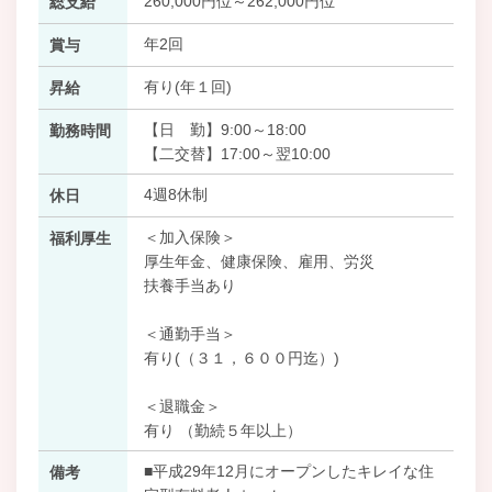
260,000円位～262,000円位
総支給
年2回
賞与
有り(年１回)
昇給
【日 勤】9:00～18:00
勤務時間
【二交替】17:00～翌10:00
4週8休制
休日
＜加入保険＞
福利厚生
厚生年金、健康保険、雇用、労災
扶養手当あり
＜通勤手当＞
有り(（３１，６００円迄）)
＜退職金＞
有り （勤続５年以上）
■平成29年12月にオープンしたキレイな住
備考