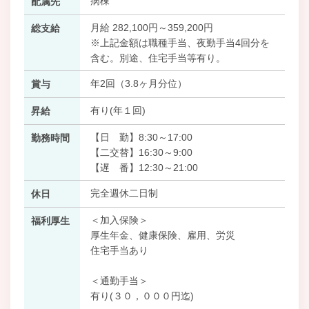
病棟
配属先
月給 282,100円～359,200円
総支給
※上記金額は職種手当、夜勤手当4回分を
含む。別途、住宅手当等有り。
年2回（3.8ヶ月分位）
賞与
有り(年１回)
昇給
【日 勤】8:30～17:00
勤務時間
【二交替】16:30～9:00
【遅 番】12:30～21:00
完全週休二日制
休日
＜加入保険＞
福利厚生
厚生年金、健康保険、雇用、労災
住宅手当あり
＜通勤手当＞
有り(３０，０００円迄)