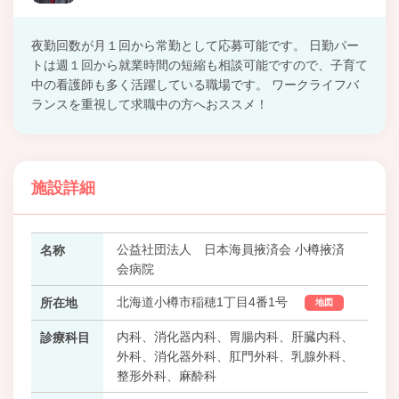
夜勤回数が月１回から常勤として応募可能です。 日勤パー
トは週１回から就業時間の短縮も相談可能ですので、子育て
中の看護師も多く活躍している職場です。 ワークライフバ
ランスを重視して求職中の方へおススメ！
施設詳細
公益社団法人 日本海員掖済会 小樽掖済
名称
会病院
北海道小樽市稲穂1丁目4番1号
所在地
地図
内科、消化器内科、胃腸内科、肝臓内科、
診療科目
外科、消化器外科、肛門外科、乳腺外科、
整形外科、麻酔科