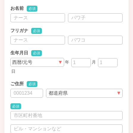
お名前
必須
フリガナ
必須
生年月日
必須
年
月
日
ご住所
必須
必須