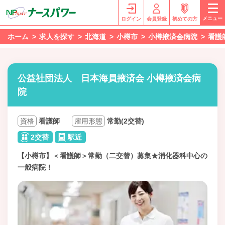
メニュー
ログイン
会員登録
初めての方
ホーム
求人を探す
北海道
小樽市
小樽掖済会病院
看護
公益社団法人 日本海員掖済会 小樽掖済会病
院
資格
看護師
雇用形態
常勤(2交替)
2交替
駅近
【小樽市】＜看護師＞常勤（二交替）募集★消化器科中心の
一般病院！