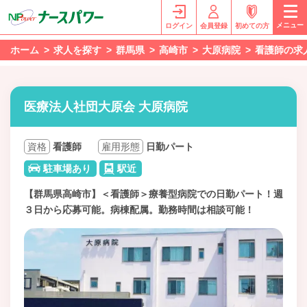
メニュー
ログイン
会員登録
初めての方
ホーム
求人を探す
群馬県
高崎市
大原病院
看護師の求
医療法人社団大原会 大原病院
資格
看護師
雇用形態
日勤パート
駐車場あり
駅近
【群馬県高崎市】＜看護師＞療養型病院での日勤パート！週
３日から応募可能。病棟配属。勤務時間は相談可能！