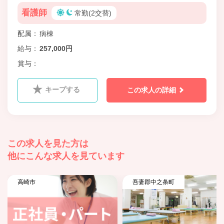
看護師
常勤(2交替)
配属
病棟
給与
257,000円
賞与
キープする
この求人の詳細
この求人を見た方は
他にこんな求人を見ています
高崎市
吾妻郡中之条町