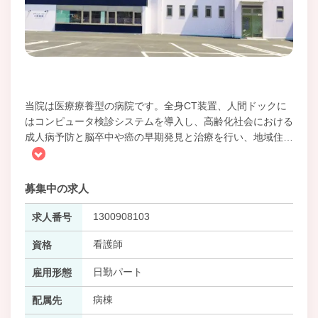
当院は医療療養型の病院です。全身CT装置、人間ドックに
はコンピュータ検診システムを導入し、高齢化社会における
成人病予防と脳卒中や癌の早期発見と治療を行い、地域住
…
募集中の求人
1300908103
求人番号
看護師
資格
日勤パート
雇用形態
病棟
配属先