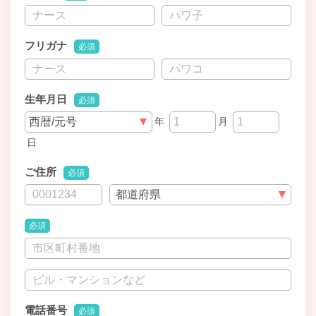
フリガナ
必須
生年月日
必須
年
月
日
ご住所
必須
必須
電話番号
必須