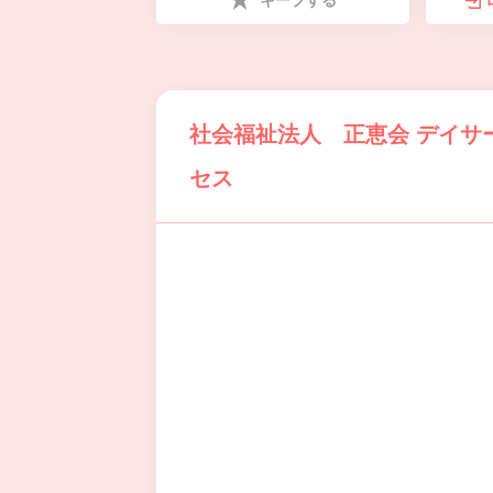
キープする
社会福祉法人 正恵会 デイサ
セス