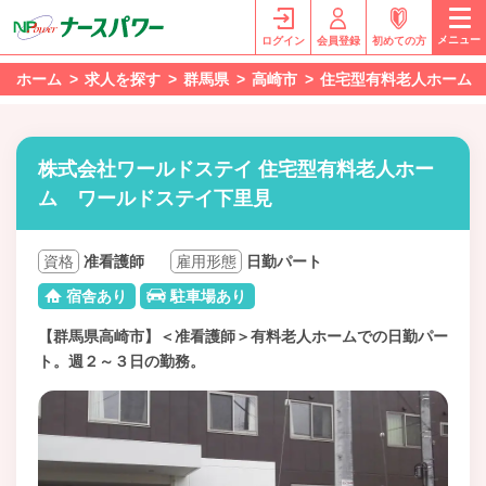
メニュー
ログイン
会員登録
初めての方
ホーム
求人を探す
群馬県
高崎市
住宅型有料老人ホーム
株式会社ワールドステイ 住宅型有料老人ホー
ム ワールドステイ下里見
資格
准看護師
雇用形態
日勤パート
宿舎あり
駐車場あり
【群馬県高崎市】＜准看護師＞有料老人ホームでの日勤パー
ト。週２～３日の勤務。