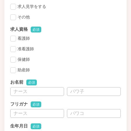
求人見学をする
その他
求人資格
必須
看護師
准看護師
保健師
助産師
お名前
必須
フリガナ
必須
生年月日
必須