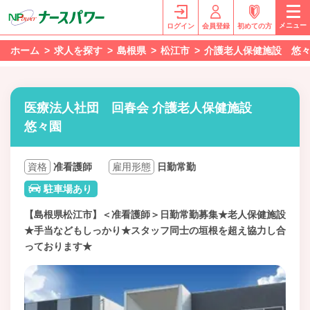
メニュー
ログイン
会員登録
初めての方
ホーム
求人を探す
島根県
松江市
介護老人保健施設 悠
医療法人社団 回春会 介護老人保健施設
悠々園
資格
准看護師
雇用形態
日勤常勤
駐車場あり
【島根県松江市】＜准看護師＞日勤常勤募集★老人保健施設
★手当などもしっかり★スタッフ同士の垣根を超え協力し合
っております★