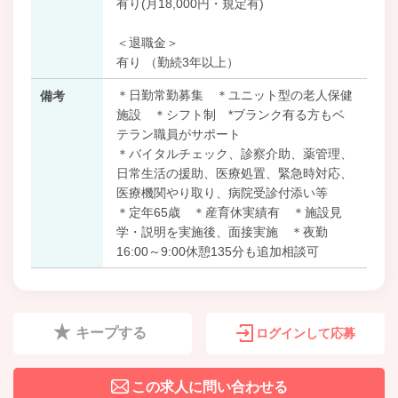
有り(月18,000円・規定有)
＜退職金＞
有り （勤続3年以上）
＊日勤常勤募集 ＊ユニット型の老人保健
備考
施設 ＊シフト制 *ブランク有る方もベ
テラン職員がサポート
＊バイタルチェック、診察介助、薬管理、
日常生活の援助、医療処置、緊急時対応、
医療機関やり取り、病院受診付添い等
＊定年65歳 ＊産育休実績有 ＊施設見
学・説明を実施後、面接実施 ＊夜勤
16:00～9:00休憩135分も追加相談可
キープする
ログインして応募
この求人に問い合わせる