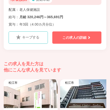
配属
老人保健施設
給与
月給 320,246円～365,691円
賞与
年3回（4.00カ月分位）
キープする
この求人の詳細
この求人を見た方は
他にこんな求人を見ています
松江市
松江市