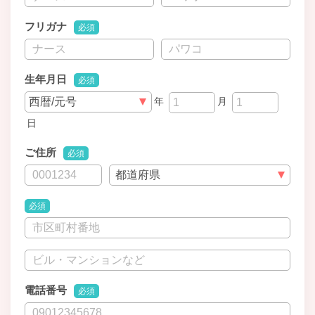
フリガナ
必須
生年月日
必須
年
月
日
ご住所
必須
必須
電話番号
必須