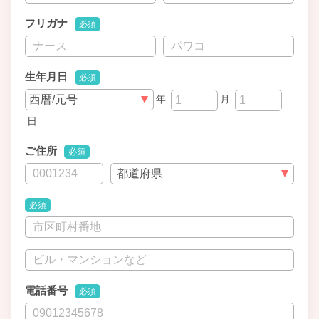
フリガナ
必須
生年月日
必須
年
月
日
ご住所
必須
必須
電話番号
必須