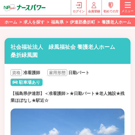
メニュー
ログイン
会員登録
初めての方
ホーム
求人を探す
福島県
伊達郡桑折町
養護老人ホーム
社会福祉法人 緑風福祉会 養護老人ホーム
桑折緑風園
資格
准看護師
雇用形態
日勤パート
駐車場あり
【福島県伊達郡】＜准看護師＞★日勤パート★老人施設★残
業ほぼなし★駅近☆