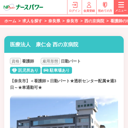
メニュー
ログイン
会員登録
初めての方
ホーム
求人を探す
奈良県
奈良市
西の京病院
看護師の
医療法人 康仁会 西の京病院
資格
看護師
雇用形態
日勤パート
託児所あり
駐車場あり
【奈良市】＜看護師＞日勤パート★透析センター配属★週3
日～★車通勤可★