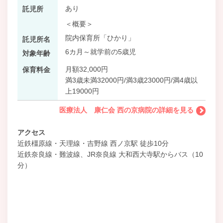
あり
託児所
＜概要＞
院内保育所「ひかり」
託児所名
6カ月～就学前の5歳児
対象年齢
月額32,000円
保育料金
満3歳未満32000円/満3歳23000円/満4歳以
上19000円
医療法人 康仁会 西の京病院の詳細を見る
アクセス
近鉄橿原線・天理線・吉野線 西ノ京駅 徒歩10分
近鉄奈良線・難波線、JR奈良線 大和西大寺駅からバス（10
分）