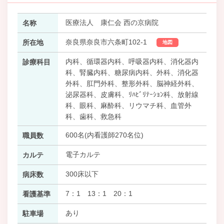
医療法人 康仁会 西の京病院
名称
奈良県奈良市六条町102-1
所在地
地図
内科、循環器内科、呼吸器内科、消化器内
診療科目
科、腎臓内科、糖尿病内科、外科、消化器
外科、肛門外科、整形外科、脳神経外科、
泌尿器科、皮膚科、ﾘﾊﾋﾞﾘﾃｰｼｮﾝ科、放射線
科、眼科、麻酔科、リウマチ科、血管外
科、歯科、救急科
600名(内看護師270名位)
職員数
電子カルテ
カルテ
300床以下
病床数
7：1 13：1 20：1
看護基準
あり
駐車場