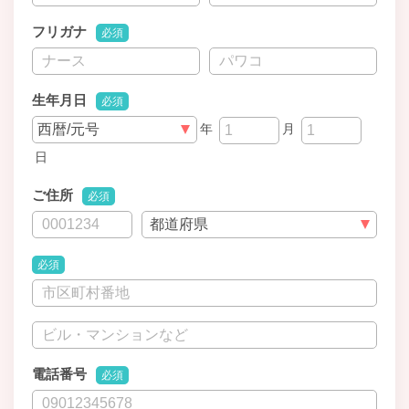
フリガナ
必須
生年月日
必須
年
月
日
ご住所
必須
必須
電話番号
必須