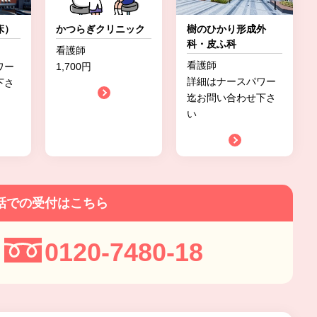
床）
かつらぎクリニック
樹のひかり形成外
科・皮ふ科
看護師
看護師
ワー
1,700円
詳細はナースパワー
下さ
迄お問い合わせ下さ
い
話での受付はこちら
0120-7480-18