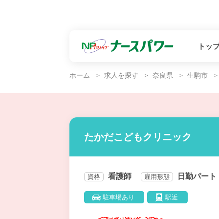
トッ
ホーム
求人を探す
奈良県
生駒市
たかだこどもクリニック
看護師
日勤パート
資格
雇用形態
駐車場あり
駅近