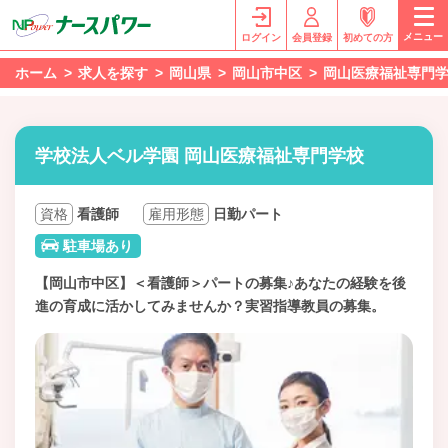
メニュー
ログイン
会員登録
初めての方
ホーム
求人を探す
岡山県
岡山市中区
岡山医療福祉専門
学校法人ベル学園 岡山医療福祉専門学校
資格
看護師
雇用形態
日勤パート
駐車場あり
【岡山市中区】＜看護師＞パートの募集♪あなたの経験を後
進の育成に活かしてみませんか？実習指導教員の募集。