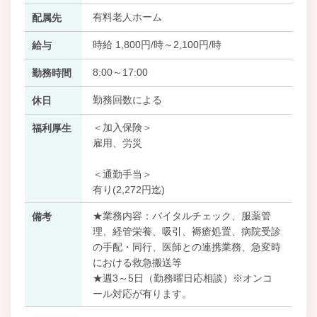
有料老人ホーム
配属先
時給 1,800円/時～2,100円/時
給与
8:00～17:00
勤務時間
勤務回数による
休日
＜加入保険＞
福利厚生
雇用、労災
＜通勤手当＞
有り(2,272円迄)
★業務内容：バイタルチェック、服薬管
備考
理、経管栄養、吸引、褥瘡処置、病院受診
の手配・同行、医師との連携業務、急変時
における救急搬送等
★週3～5日（勤務曜日応相談）※オンコ
ール対応が有ります。