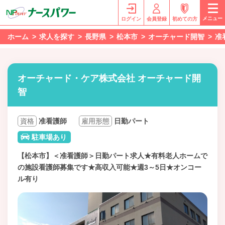
メニュー
ログイン
会員登録
初めての方
ホーム
求人を探す
長野県
松本市
オーチャード開智
准
オーチャード・ケア株式会社 オーチャード開
智
資格
准看護師
雇用形態
日勤パート
駐車場あり
【松本市】＜准看護師＞日勤パート求人★有料老人ホームで
の施設看護師募集です★高収入可能★週3～5日★オンコー
ル有り