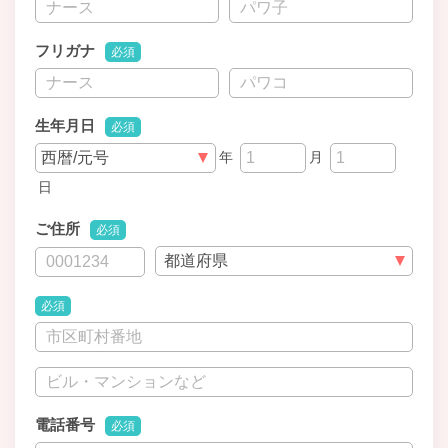
フリガナ
必須
生年月日
必須
年
月
日
ご住所
必須
必須
電話番号
必須