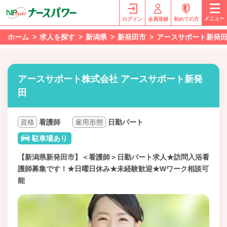
メニュー
ログイン
会員登録
初めての方
ホーム
求人を探す
新潟県
新発田市
アースサポート新発
アースサポート株式会社 アースサポート新発
田
資格
看護師
雇用形態
日勤パート
駐車場あり
【新潟県新発田市】＜看護師＞日勤パート求人★訪問入浴看
護師募集です！★日曜日休み★未経験歓迎★Wワーク相談可
能