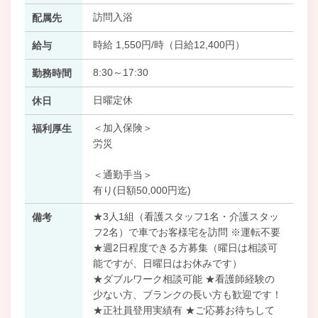
訪問入浴
配属先
時給 1,550円/時（日給12,400円）
給与
8:30～17:30
勤務時間
日曜定休
休日
＜加入保険＞
福利厚生
労災
＜通勤手当＞
有り(日額50,000円迄)
★3人1組（看護スタッフ1名・介護スタッ
備考
フ2名）で車でお客様宅を訪問 ※運転不要
★週2日程度できる方募集（曜日は相談可
能ですが、日曜日はお休みです）
★ダブルワーク相談可能 ★看護師経験の
少ない方、ブランクの長い方も歓迎です！
★正社員登用実績有 ★ご応募お待ちして