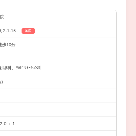
病院
-1-15
地図
徒歩10分
科、ﾘﾊﾋﾞﾘﾃｰｼｮﾝ科
)
２０：１