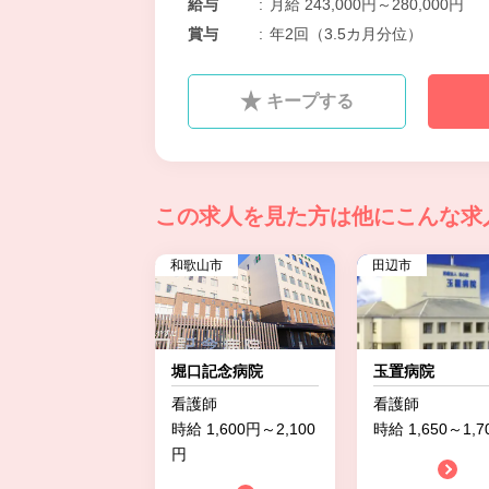
給与
:
月給 243,000円～280,000円
賞与
:
年2回（3.5カ月分位）
キープする
この求人を見た方は
他にこんな求
和歌山市
田辺市
堀口記念病院
玉置病院
看護師
看護師
時給 1,600円～2,100
時給 1,650～1,7
円