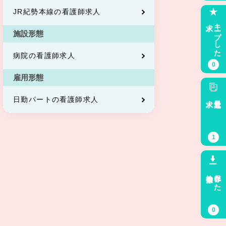
JR紀勢本線の看護師求人
求人
キープした
施設形態
病院の看護師求人
0
雇用形態
求人
最近見た
日勤パートの看護師求人
1
検索条件
保存した
0