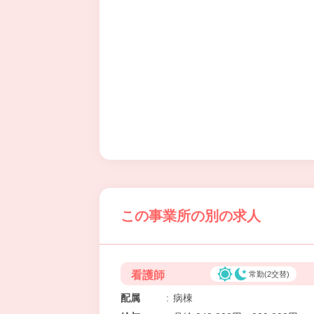
この事業所の別の求人
看護師
常勤(2交替)
配属
:
病棟