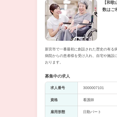
【和歌
数はご
新宮市で一番最初に創設された歴史の有る病
病院からの患者様を受け入れ、自宅や施設
おります。
募集中の求人
求人番号
3000007101
資格
看護師
雇用形態
日勤パート