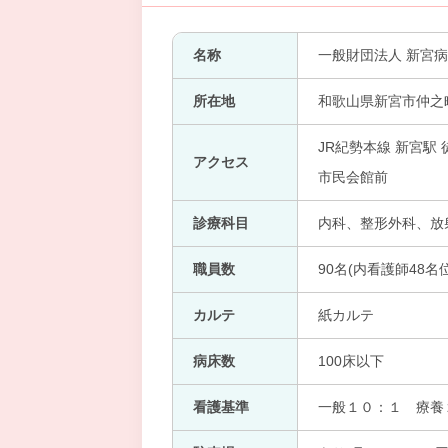
名称
一般財団法人 新宮
所在地
和歌山県新宮市仲之町2
JR紀勢本線 新宮駅 
アクセス
市民会館前
診療科目
内科、整形外科、放射線
職員数
90名(内看護師48名位
カルテ
紙カルテ
病床数
100床以下
看護基準
一般１０：１ 療養