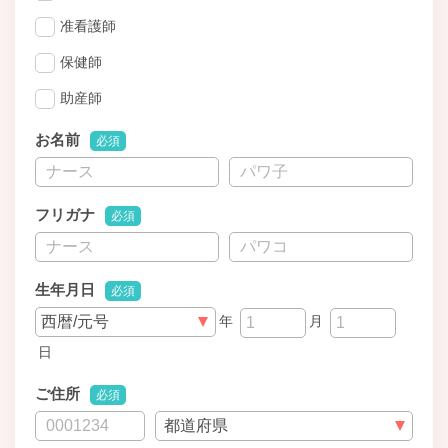
准看護師
保健師
助産師
お名前
必須
フリガナ
必須
生年月日
必須
年
月
日
ご住所
必須