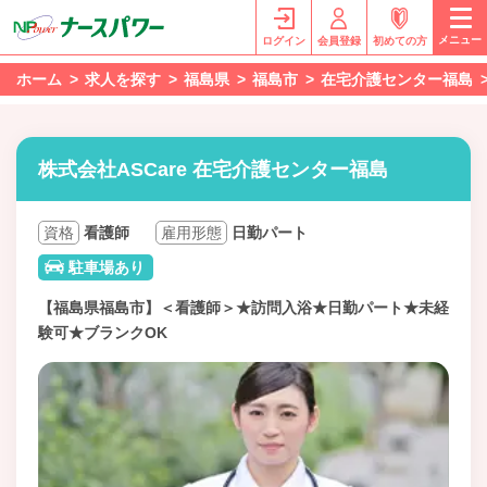
メニュー
ログイン
会員登録
初めての方
ホーム
求人を探す
福島県
福島市
在宅介護センター福島
株式会社ASCare 在宅介護センター福島
資格
看護師
雇用形態
日勤パート
駐車場あり
【福島県福島市】＜看護師＞★訪問入浴★日勤パート★未経
験可★ブランクOK