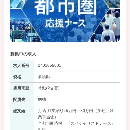
募集中の求人
1401055601
求人番号
看護師
資格
常勤(2交替)
雇用形態
病棟
配属先
月給 月支給額45万円～50万円（夜勤、残
総支給
業手当含）
＊都市圏応援 『スペシャリストナース』
対応