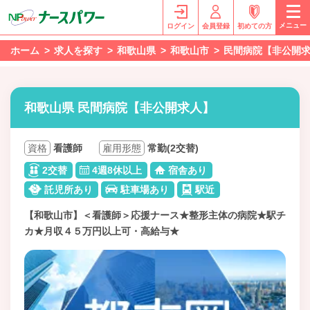
メニュー
ログイン
会員登録
初めての方
ホーム
求人を探す
和歌山県
和歌山市
民間病院【非公開
和歌山県 民間病院【非公開求人】
資格
看護師
雇用形態
常勤(2交替)
2交替
4週8休以上
宿舎あり
託児所あり
駐車場あり
駅近
【和歌山市】＜看護師＞応援ナース★整形主体の病院★駅チ
カ★月収４５万円以上可・高給与★