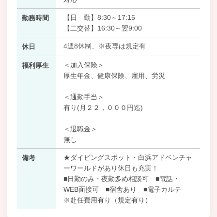
【日 勤】8:30～17:15
勤務時間
【二交替】16:30～翌9:00
4週8休制、※夜専は規定有
休日
＜加入保険＞
福利厚生
厚生年金、健康保険、雇用、労災
＜通勤手当＞
有り(月２２，０００円迄)
＜退職金＞
無し
★ダイビングスポット・白浜アドベンチャ
備考
ーワールドがあり休日も充実！
■日勤のみ・夜勤多め相談可 ■電話・
WEB面接可 ■宿舎あり ■電子カルテ
※赴任費用有り（規定有り）