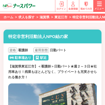
メニュー
ログイン
会員登録
初めての方
ホーム
求人を探す
滋賀県
東近江市
特定非営利活動法人N
特定非営利活動法人NPO結の家
資格
看護師
雇用形態
日勤パート
駐車場あり
駅近
【滋賀県東近江市】＜看護師＞日勤パート★週２～３日★社
用車あり！残業もほとんどなく、プライベートも充実させら
れる働き方！