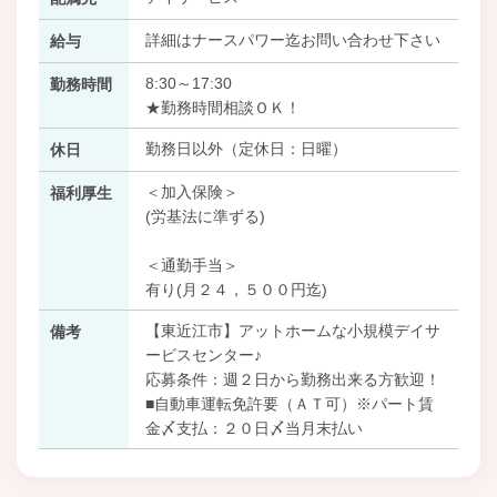
詳細はナースパワー迄お問い合わせ下さい
給与
8:30～17:30
勤務時間
★勤務時間相談ＯＫ！
勤務日以外（定休日：日曜）
休日
＜加入保険＞
福利厚生
(労基法に準ずる)
＜通勤手当＞
有り(月２４，５００円迄)
【東近江市】アットホームな小規模デイサ
備考
ービスセンター♪
応募条件：週２日から勤務出来る方歓迎！
■自動車運転免許要（ＡＴ可）※パート賃
金〆支払：２０日〆当月末払い