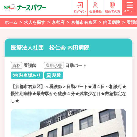
メニュー
ログイン
会員登録
初めての方
ホーム
求人を探す
京都府
京都市右京区
内田病院
看護
医療法人社団 松仁会 内田病院
資格
看護師
雇用形態
日勤パート
駐車場あり
駅近
【京都市右京区】＜看護師＞日勤パート★週４日～相談可★
慢性期病棟★最寄駅から徒歩４分★残業少な目★救急指定な
し★