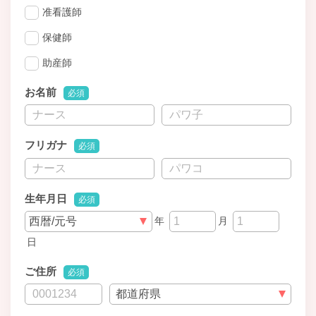
准看護師
保健師
助産師
お名前
必須
フリガナ
必須
生年月日
必須
年
月
日
ご住所
必須