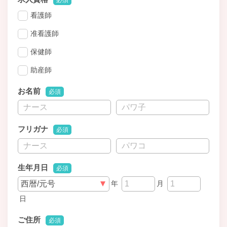
必須
看護師
准看護師
保健師
助産師
お名前
必須
フリガナ
必須
生年月日
必須
年
月
日
ご住所
必須