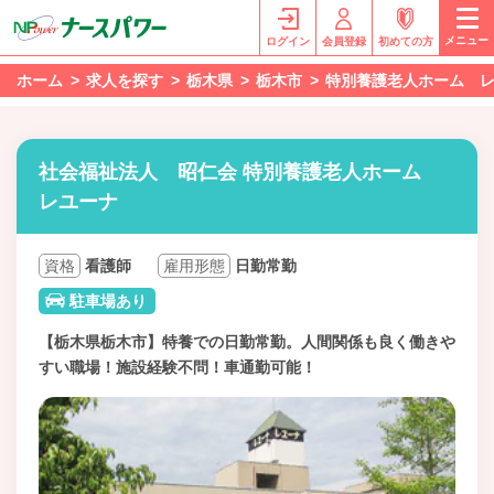
メニュー
ログイン
会員登録
初めての方
ホーム
求人を探す
栃木県
栃木市
特別養護老人ホーム 
社会福祉法人 昭仁会 特別養護老人ホーム
レユーナ
資格
看護師
雇用形態
日勤常勤
駐車場あり
【栃木県栃木市】特養での日勤常勤。人間関係も良く働きや
すい職場！施設経験不問！車通勤可能！