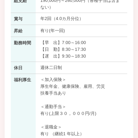
190,000円～260,000円（各種手当は含ま
総支給
ない）
年2回（4.0カ月分位）
賞与
有り(年一回)
昇給
【早 出】7:00～16:00
勤務時間
【日 勤】8:30～17:30
【遅 出】9:30～18:30
週休二日制
休日
＜加入保険＞
福利厚生
厚生年金、健康保険、雇用、労災
扶養手当あり
＜通勤手当＞
有り(上限３０，０００円/月)
＜退職金＞
有り （継続1 年以上）