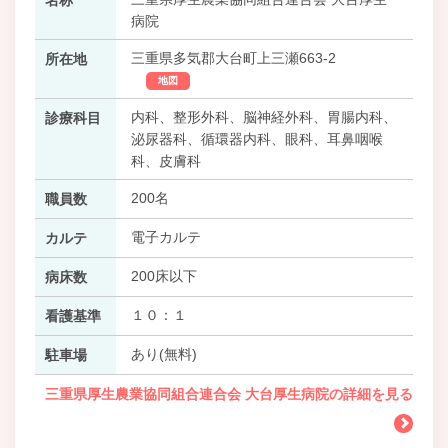
病院
三重県多気郡大台町上三瀬663-2
所在地
地図
内科、整形外科、脳神経外科、胃腸内科、
診療科目
泌尿器科、循環器内科、眼科、耳鼻咽喉
科、皮膚科
200名
職員数
電子カルテ
カルテ
200床以下
病床数
１０：１
看護基準
あり(無料)
駐車場
三重県厚生農業協同組合連合会 大台厚生病院の詳細を見る