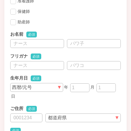
准看護師
保健師
助産師
お名前
必須
フリガナ
必須
生年月日
必須
年
月
日
ご住所
必須
必須