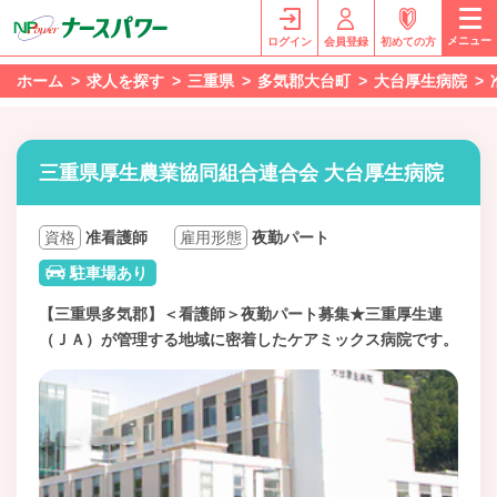
メニュー
ログイン
会員登録
初めての方
ホーム
求人を探す
三重県
多気郡大台町
大台厚生病院
三重県厚生農業協同組合連合会 大台厚生病院
資格
准看護師
雇用形態
夜勤パート
駐車場あり
【三重県多気郡】＜看護師＞夜勤パート募集★三重厚生連
（ＪＡ）が管理する地域に密着したケアミックス病院です。