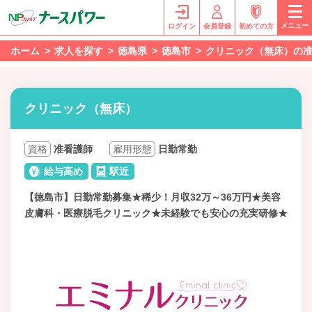
メニュー
ログイン
会員登録
初めての方
ホーム
求人を探す
徳島県
徳島市
クリニック（無床）の
クリニック（無床）
資格
准看護師
雇用形態
日勤常勤
給与高め
駅近
【徳島市】日勤常勤募集★稀少！月収32万～36万円★美容
皮膚科・医療脱毛クリニック★未経験でも安心の充実研修★