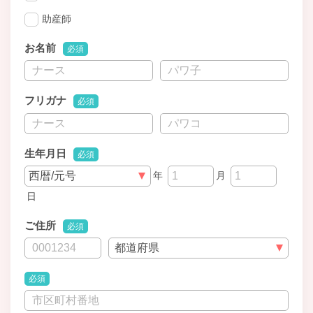
助産師
お名前
必須
フリガナ
必須
生年月日
必須
年
月
日
ご住所
必須
必須