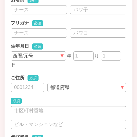
必須
フリガナ
必須
生年月日
必須
年
月
日
ご住所
必須
必須