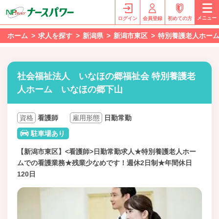
メニュー
ログイン
会員登録
初めての方
ホーム
求人を探す
新潟県
新潟市東区
特別養護老人ホー
社会福祉法人 いなほの郷福祉会 特別養護老
人ホーム いなほの郷下山
資格
看護師
雇用形態
日勤常勤
駐車場あり
【新潟市東区】<看護師>日勤常勤求人★特別養護老人ホー
ムでの看護業務★残業少なめです！週休2日制★年間休日
120日