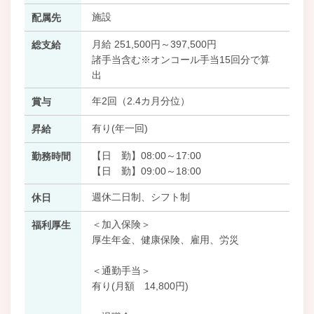
施設
配属先
月給 251,500円～397,500円
総支給
諸手当含む※オンコール手当15回分で算
出
年2回（2.4カ月分位）
賞与
有り(年一回)
昇給
【日 勤】08:00～17:00
勤務時間
【日 勤】09:00～18:00
週休二日制、シフト制
休日
＜加入保険＞
福利厚生
厚生年金、健康保険、雇用、労災
＜通勤手当＞
有り(月額 14,800円)