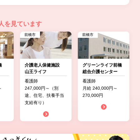
人を見ています
前橋市
前橋市
前橋
介護老人保健施設
グリーンライフ前橋
山王ライフ
総合介護センター
看護師
看護師
～
247,000円～（別
月給 240,000円～
途、住宅、扶養手当
270,000円
支給有り）