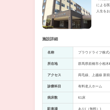
による医
人生をお
施設詳細
名称
プラウドライフ株式
所在地
群馬県前橋市小相木
アクセス
両毛線、上越線 新
診療科目
有料老人ホーム
病床数
61床
駐車場
あり(（無料）)