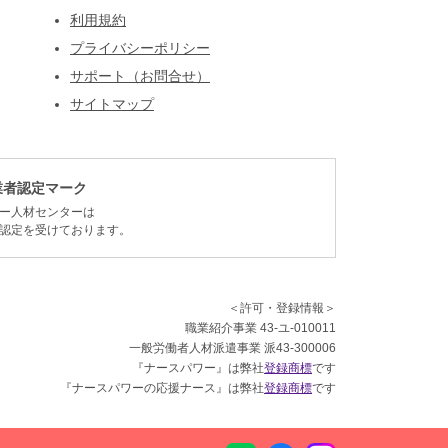
利用規約
プライバシーポリシー
サポート（お問合せ）
サイトマップ
業者認定マーク
ー人材センターは
認定を受けております。
＜許可・登録情報＞
職業紹介事業 43-ユ-010011
一般労働者人材派遣事業 派43-300006
『ナースパワー』は弊社
登録商標
です
『ナースパワーの応援ナース』は弊社
登録商標
です