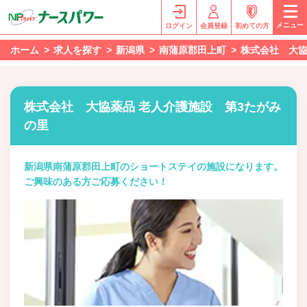
メニュー
ログイン
会員登録
初めての方
ホーム
求人を探す
新潟県
南蒲原郡田上町
株式会社 大協
株式会社 大協薬品 老人介護施設 第3たがみ
の里
新潟県南蒲原郡田上町のショートステイの施設になります。
ご興味のある方ご応募ください！