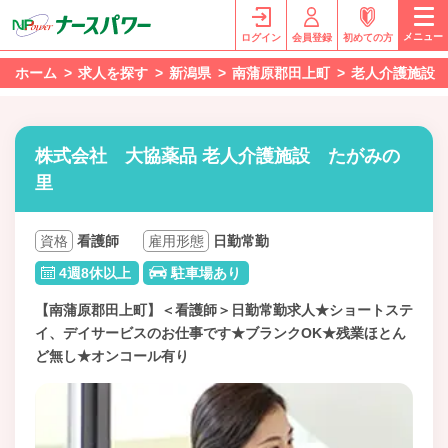
メニュー
ログイン
会員登録
初めての方
ホーム
求人を探す
新潟県
南蒲原郡田上町
老人介護施設
株式会社 大協薬品 老人介護施設 たがみの
里
資格
看護師
雇用形態
日勤常勤
4週8休以上
駐車場あり
【南蒲原郡田上町】＜看護師＞日勤常勤求人★ショートステ
イ、デイサービスのお仕事です★ブランクOK★残業ほとん
ど無し★オンコール有り