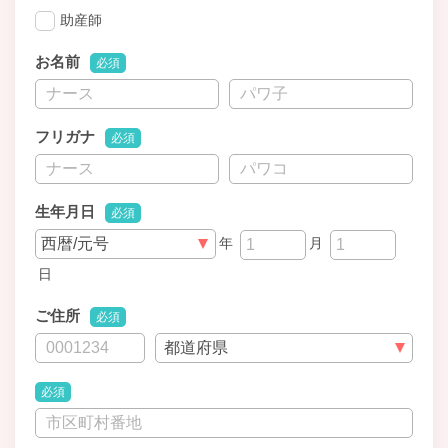
助産師
お名前
必須
フリガナ
必須
生年月日
必須
年
月
日
ご住所
必須
必須