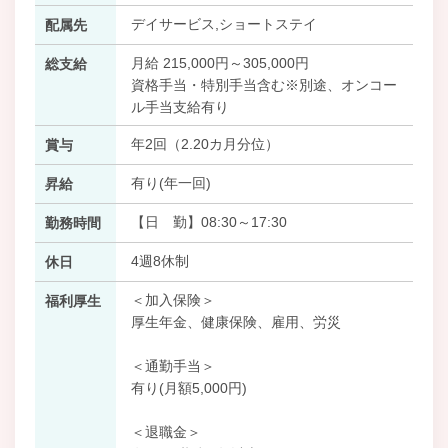
デイサービス,ショートステイ
配属先
月給 215,000円～305,000円
総支給
資格手当・特別手当含む※別途、オンコー
ル手当支給有り
年2回（2.20カ月分位）
賞与
有り(年一回)
昇給
【日 勤】08:30～17:30
勤務時間
4週8休制
休日
＜加入保険＞
福利厚生
厚生年金、健康保険、雇用、労災
＜通勤手当＞
有り(月額5,000円)
＜退職金＞