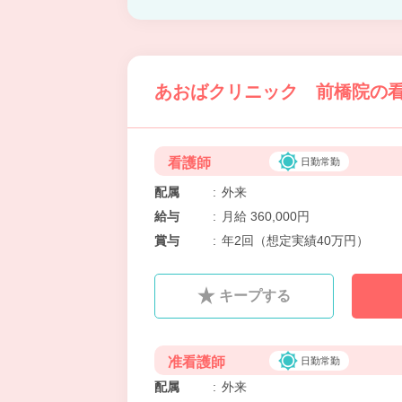
あおばクリニック 前橋院の看
看護師
日勤常勤
配属
:
外来
給与
:
月給 360,000円
賞与
:
年2回（想定実績40万円）
キープする
准看護師
日勤常勤
配属
:
外来