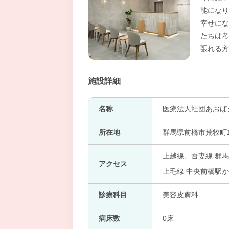
能になり
幸せにな
たちは考
張れる方
施設詳細
名称
医療法人社団あおば
所在地
群馬県前橋市荒牧町1-1
上越線、吾妻線 群馬
アクセス
上毛線 中央前橋駅か
診療科目
美容皮膚科
病床数
0床