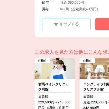
給与
:
月給 360,000円
賞与
:
年2回（想定実績40万円）
キープする
この求人を見た方は
他にこんな求
前橋市
前橋市
群馬ペインクリニッ
ロングライフ
ク病院
クリスタル館
看護師
看護師
229,500円～240,500
月給 228,500円
円位（調整・住宅手
342,980円