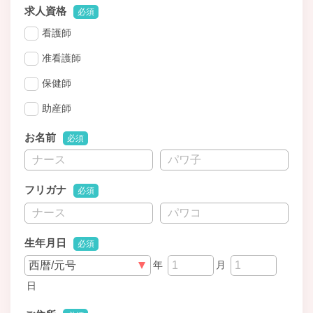
求人資格
必須
看護師
准看護師
保健師
助産師
お名前
必須
フリガナ
必須
生年月日
必須
年
月
日