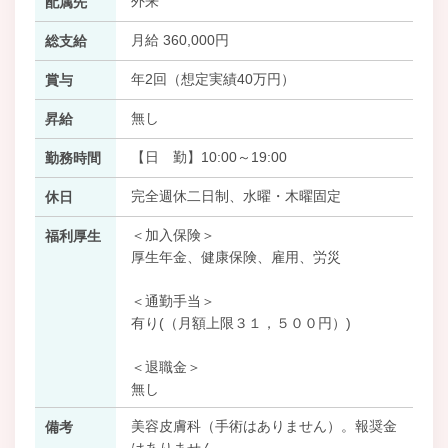
外来
配属先
月給 360,000円
総支給
年2回（想定実績40万円）
賞与
無し
昇給
【日 勤】10:00～19:00
勤務時間
完全週休二日制、水曜・木曜固定
休日
＜加入保険＞
福利厚生
厚生年金、健康保険、雇用、労災
＜通勤手当＞
有り(（月額上限３１，５００円）)
＜退職金＞
無し
美容皮膚科（手術はありません）。報奨金
備考
はありません。