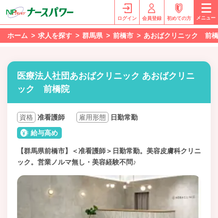
メニュー
ログイン
会員登録
初めての方
ホーム
求人を探す
群馬県
前橋市
あおばクリニック 前
医療法人社団あおばクリニック あおばクリニ
ック 前橋院
資格
准看護師
雇用形態
日勤常勤
給与高め
【群馬県前橋市】＜准看護師＞日勤常勤。美容皮膚科クリニ
ック。営業ノルマ無し・美容経験不問♪