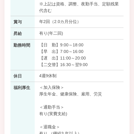
※上記は資格、調整、夜勤手当、定額残業
代含む
年2回（2.0カ月分位）
賞与
有り(年二回)
昇給
【日 勤】9:00～18:00
勤務時間
【早 出】7:00～16:00
【遅 出】11:00～20:00
【二交替】16:30～翌9:00
4週9休制
休日
＜加入保険＞
福利厚生
厚生年金、健康保険、雇用、労災
＜通勤手当＞
有り(実費支給)
＜退職金＞
有り （継続3 年以上）