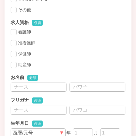
その他
求人資格
必須
看護師
准看護師
保健師
助産師
お名前
必須
フリガナ
必須
生年月日
必須
年
月