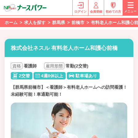
メニュー
ログイン
会員登録
初めての方
ホーム
求人を探す
群馬県
前橋市
有料老人ホーム和護心
株式会社ネスル 有料老人ホーム和護心前橋
資格
看護師
雇用形態
常勤(2交替)
2交替
4週8休以上
駐車場あり
【群馬県前橋市】＜看護師＞有料老人ホームへの訪問看護！
未経験可能！車通勤可能！