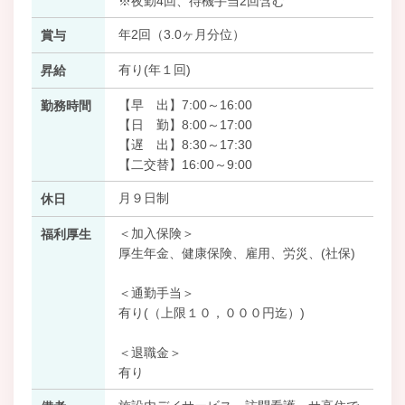
※夜勤4回、待機手当2回含む
年2回（3.0ヶ月分位）
賞与
有り(年１回)
昇給
【早 出】7:00～16:00
勤務時間
【日 勤】8:00～17:00
【遅 出】8:30～17:30
【二交替】16:00～9:00
月９日制
休日
＜加入保険＞
福利厚生
厚生年金、健康保険、雇用、労災、(社保)
＜通勤手当＞
有り(（上限１０，０００円迄）)
＜退職金＞
有り