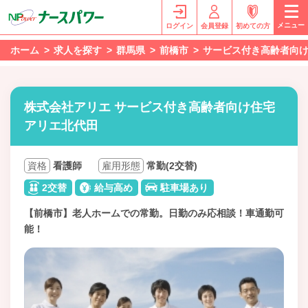
メニュー
ログイン
会員登録
初めての方
ホーム
求人を探す
群馬県
前橋市
サービス付き高齢者向
株式会社アリエ サービス付き高齢者向け住宅
アリエ北代田
資格
看護師
雇用形態
常勤(2交替)
2交替
給与高め
駐車場あり
【前橋市】老人ホームでの常勤。日勤のみ応相談！車通勤可
能！