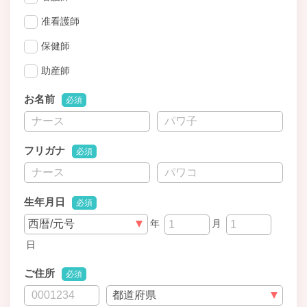
准看護師
保健師
助産師
お名前
必須
フリガナ
必須
生年月日
必須
年
月
日
ご住所
必須