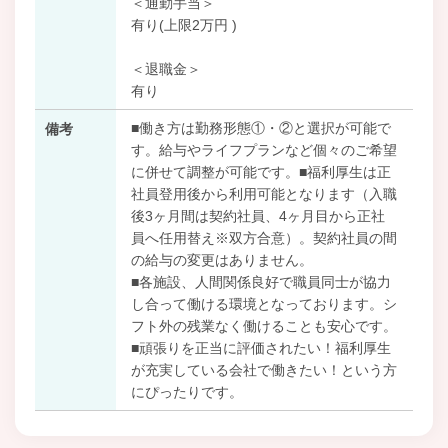
＜通勤手当＞
有り(上限2万円 )
＜退職金＞
有り
■働き方は勤務形態①・②と選択が可能で
備考
す。給与やライフプランなど個々のご希望
に併せて調整が可能です。■福利厚生は正
社員登用後から利用可能となります（入職
後3ヶ月間は契約社員、4ヶ月目から正社
員へ任用替え※双方合意）。契約社員の間
の給与の変更はありません。
■各施設、人間関係良好で職員同士が協力
し合って働ける環境となっております。シ
フト外の残業なく働けることも安心です。
■頑張りを正当に評価されたい！福利厚生
が充実している会社で働きたい！という方
にぴったりです。