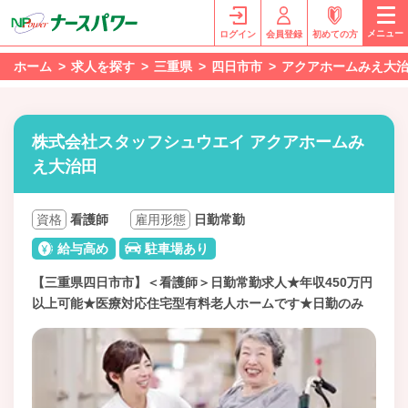
メニュー
ログイン
会員登録
初めての方
ホーム
求人を探す
三重県
四日市市
アクアホームみえ大
株式会社スタッフシュウエイ アクアホームみ
え大治田
資格
看護師
雇用形態
日勤常勤
給与高め
駐車場あり
【三重県四日市市】＜看護師＞日勤常勤求人★年収450万円
以上可能★医療対応住宅型有料老人ホームです★日勤のみ