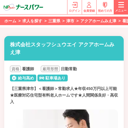
メニュー
ログイン
会員登録
初めての方
ホーム
求人を探す
三重県
津市
アクアホームみえ津
看
株式会社スタッフシュウエイ アクアホームみ
え津
資格
看護師
雇用形態
日勤常勤
給与高め
駐車場あり
【三重県津市】＜看護師＞常勤求人★年収450万円以上可能
★医療対応住宅型有料老人ホームです★人間関係良好・高収
入