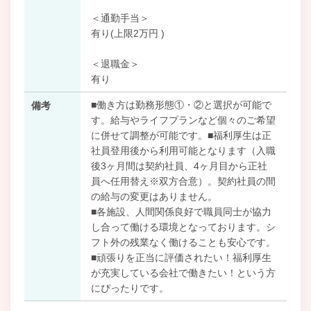
＜通勤手当＞
有り(上限2万円 )
＜退職金＞
有り
■働き方は勤務形態①・②と選択が可能で
備考
す。給与やライフプランなど個々のご希望
に併せて調整が可能です。■福利厚生は正
社員登用後から利用可能となります（入職
後3ヶ月間は契約社員、4ヶ月目から正社
員へ任用替え※双方合意）。契約社員の間
の給与の変更はありません。
■各施設、人間関係良好で職員同士が協力
し合って働ける環境となっております。シ
フト外の残業なく働けることも安心です。
■頑張りを正当に評価されたい！福利厚生
が充実している会社で働きたい！という方
にぴったりです。