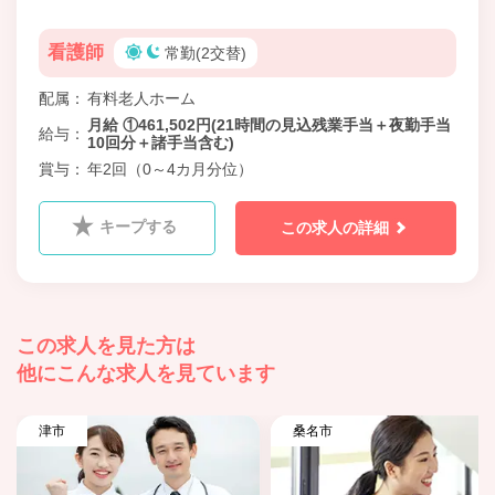
看護師
常勤(2交替)
配属
有料老人ホーム
月給 ①461,502円(21時間の見込残業手当＋夜勤手当
給与
10回分＋諸手当含む)
賞与
年2回（0～4カ月分位）
キープする
この求人の詳細
この求人を見た方は
他にこんな求人を見ています
津市
桑名市