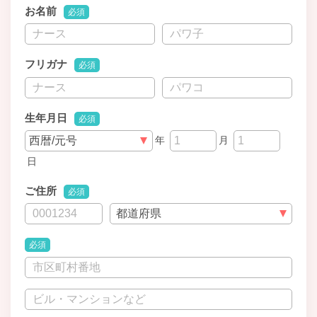
お名前
必須
フリガナ
必須
生年月日
必須
年
月
日
ご住所
必須
必須