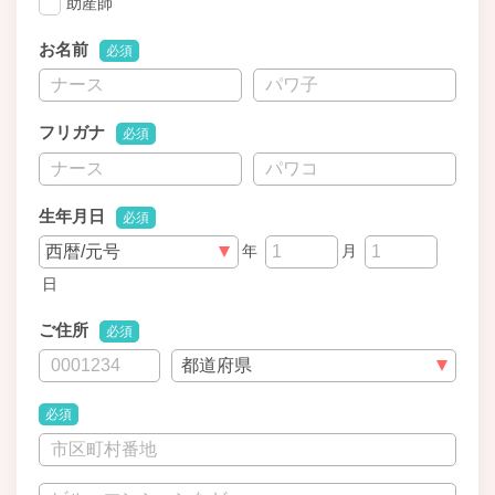
助産師
お名前
必須
フリガナ
必須
生年月日
必須
年
月
日
ご住所
必須
必須