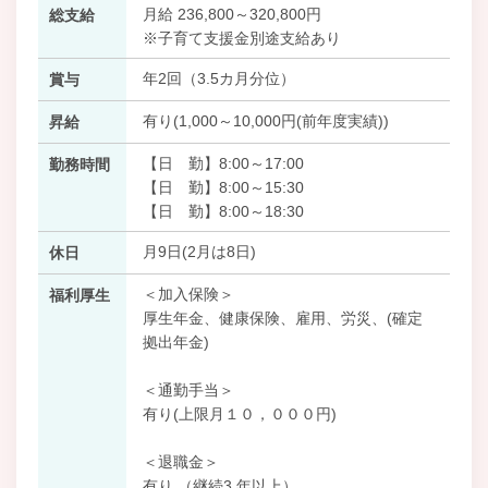
月給 236,800～320,800円
総支給
※子育て支援金別途支給あり
年2回（3.5カ月分位）
賞与
有り(1,000～10,000円(前年度実績))
昇給
【日 勤】8:00～17:00
勤務時間
【日 勤】8:00～15:30
【日 勤】8:00～18:30
月9日(2月は8日)
休日
＜加入保険＞
福利厚生
厚生年金、健康保険、雇用、労災、(確定
拠出年金)
＜通勤手当＞
有り(上限月１０，０００円)
＜退職金＞
有り （継続3 年以上）