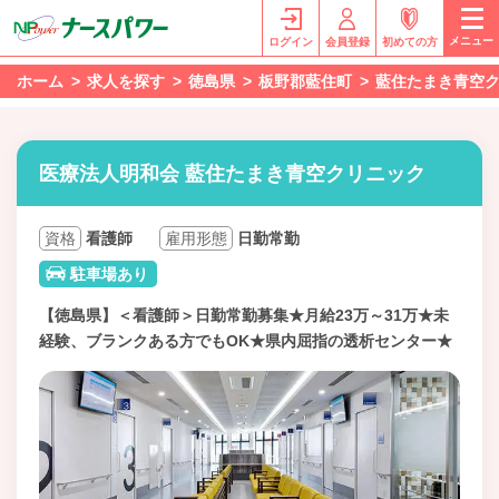
メニュー
ログイン
会員登録
初めての方
ホーム
求人を探す
徳島県
板野郡藍住町
藍住たまき青空
医療法人明和会 藍住たまき青空クリニック
資格
看護師
雇用形態
日勤常勤
駐車場あり
【徳島県】＜看護師＞日勤常勤募集★月給23万～31万★未
経験、ブランクある方でもOK★県内屈指の透析センター★