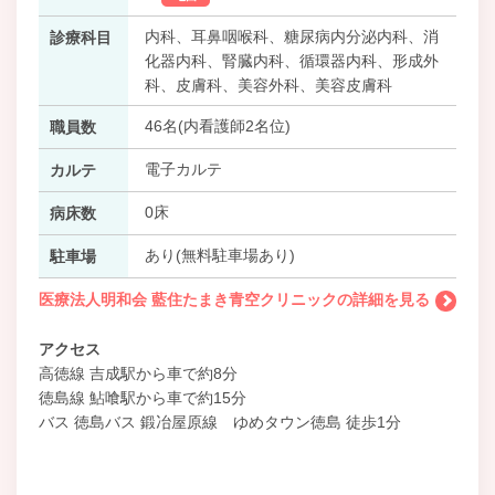
内科、耳鼻咽喉科、糖尿病内分泌内科、消
診療科目
化器内科、腎臓内科、循環器内科、形成外
科、皮膚科、美容外科、美容皮膚科
46名(内看護師2名位)
職員数
電子カルテ
カルテ
0床
病床数
あり(無料駐車場あり)
駐車場
医療法人明和会 藍住たまき青空クリニックの詳細を見る
アクセス
高徳線 吉成駅から車で約8分
徳島線 鮎喰駅から車で約15分
バス 徳島バス 鍛冶屋原線 ゆめタウン徳島 徒歩1分