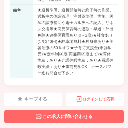
★透析準備、透析開始時と終了時の作業、
備考
透析中の体調管理、注射薬準備、実施、医
師の診療補助や電子カルテへの記入、リネ
ン交換等★病児保育時の遅刻・早退・外出
免除★連携保育園あり(0～2歳)★社食あり
(1食340円)★駐車場無料★独身寮あり★美
容治療の50％オフ★子育て支援金(未就学
児)★定年制60歳(再雇用65歳まで)★育休
実績：あり★介護休暇実績：あり★看護休
暇実績：あり★事前見学OK ナースパワ
ー迄お問合せ下さい
キープする
ログインして応募
この求人に問い合わせる